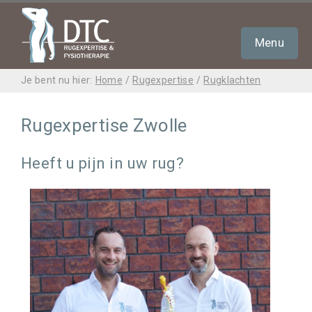
Menu
Je bent nu hier:
Home
/
Rugexpertise
/
Rugklachten
Rugklachten
Rugexpertise Zwolle
Second Opinion
Heeft u pijn in uw rug?
Tarieven
Uw behandelaar
Contact
Bel nu