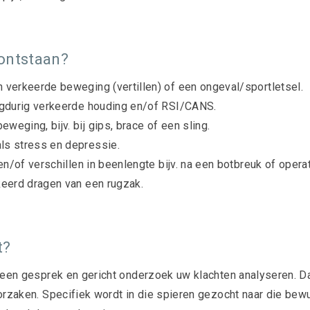
ontstaan?
 verkeerde beweging (vertillen) of een ongeval/sportletsel.
angdurig verkeerde houding en/of RSI/CANS.
weging, bijv. bij gips, brace of een sling.
ls stress en depressie.
 en/of verschillen in beenlengte bijv. na een botbreuk of operat
keerd dragen van een rugzak.
t?
r een gesprek en gericht onderzoek uw klachten analyseren. 
orzaken. Specifiek wordt in die spieren gezocht naar die bewu