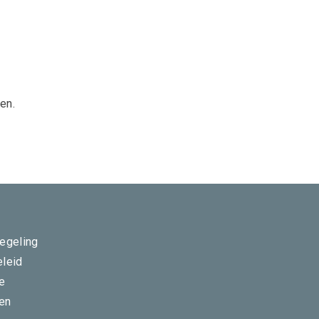
en.
regeling
eleid
ie
en